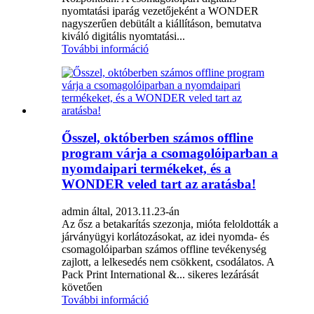
nyomtatási iparág vezetőjeként a WONDER
nagyszerűen debütált a kiállításon, bemutatva
kiváló digitális nyomtatási...
További információ
Ősszel, októberben számos offline
program várja a csomagolóiparban a
nyomdaipari termékeket, és a
WONDER veled tart az aratásba!
admin által, 2013.11.23-án
Az ősz a betakarítás szezonja, mióta feloldották a
járványügyi korlátozásokat, az idei nyomda- és
csomagolóiparban számos offline tevékenység
zajlott, a lelkesedés nem csökkent, csodálatos. A
Pack Print International &... sikeres lezárását
követően
További információ