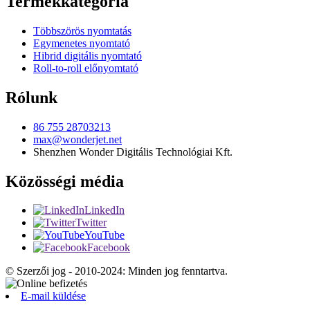
Termékkategória
Többszörös nyomtatás
Egymenetes nyomtató
Hibrid digitális nyomtató
Roll-to-roll előnyomtató
Rólunk
86 755 28703213
max@wonderjet.net
Shenzhen Wonder Digitális Technológiai Kft.
Közösségi média
LinkedIn
Twitter
YouTube
Facebook
© Szerzői jog - 2010-2024: Minden jog fenntartva.
E-mail küldése