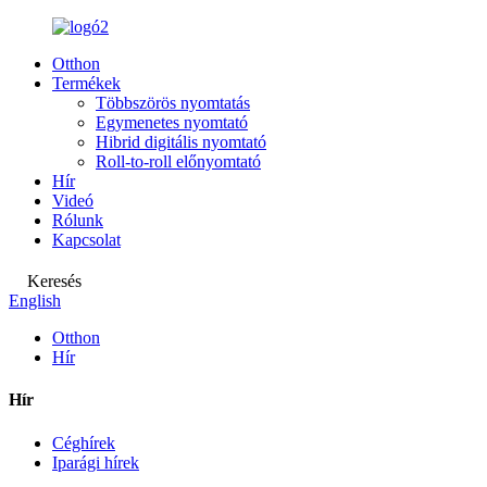
Otthon
Termékek
Többszörös nyomtatás
Egymenetes nyomtató
Hibrid digitális nyomtató
Roll-to-roll előnyomtató
Hír
Videó
Rólunk
Kapcsolat
Keresés
English
Otthon
Hír
Hír
Céghírek
Iparági hírek