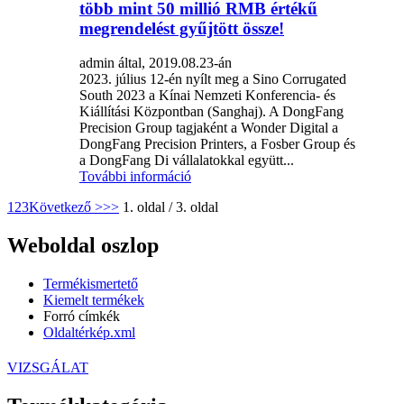
több mint 50 millió RMB értékű
megrendelést gyűjtött össze!
admin által, 2019.08.23-án
2023. július 12-én nyílt meg a Sino Corrugated
South 2023 a Kínai Nemzeti Konferencia- és
Kiállítási Központban (Sanghaj). A DongFang
Precision Group tagjaként a Wonder Digital a
DongFang Precision Printers, a Fosber Group és
a DongFang Di vállalatokkal együtt...
További információ
1
2
3
Következő >
>>
1. oldal / 3. oldal
Weboldal oszlop
Termékismertető
Kiemelt termékek
Forró címkék
Oldaltérkép.xml
VIZSGÁLAT