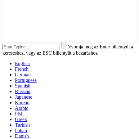
Nyomja meg az Enter billentyűt a
kereséshez, vagy az ESC billentyűt a bezáráshoz
English
French
German
Portuguese
Spanish
Russian
Japanese
Korean
Arabic
Irish
Greek
Turkish
Italian
Danish