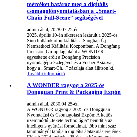
mércéket határoz meg a digitális
csomagolónyomtatásban a „Smart-
Chain Full-Scene” segítségével
admin által, 2028.07.25-én
2025. április 10-én sikeresen lezárult a 2025-ös
Sino hullámkarton kiállítás a Sanghaji Új
Nemzetközi Kiállítási Központban. A Dongfang
Precision Group tagjaként a WONDER
egyesítette erőit a Dongfang Precision
nyomdagép-részlegével és a Fosber Asia-val,
hogy a „Smart-Ch...” zászlaja alatt állítson ki.
További információ
A WONDER ragyog a 2025-ös
Dongguan Print & Packaging Expón
admin által, 2030.04.25-én
A WONDER ragyog a 2025-ös Dongguan
Nyomtatási és Csomagolási Expón: A kettős
üzemmódú „fekete technológia” beindítja az
intelligens gyártási forradalmat, több mint száz
tanulmányút tanúja a digitális átalakulás erejének
Előszó 2024. március 25-én – a háromnapos