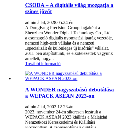
CSODA – A digitális világ mozgatja a
színes jövőt
admin által, 2028.05.24-én
A DongFang Precision Group tagjaként a
Shenzhen Wonder Digital Technology Co., Ltd.
a csomagoló digitális nyomtatási iparág vezetője,
nemzeti high-tech vállalat és a nemzeti
„specializált és különleges új kisóriás” vállalat.
2011-ben alapítottunk, és elkötelezettek vagyunk
amellett, hogy...
További információ
A WONDER nagyszabású debütálása
a WEPACK ASEAN 2023-on
admin által, 2002.12.23-án
2023. november 24-én sikeresen lezárult a
WEPACK ASEAN 2023 kiállítás a Malajziai
Nemzetközi Kereskedelmi és Kiállítási
Központban. A csomagolóipari digitális