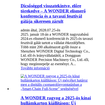
Dicsőséggel visszatekintve, előre
törekedve – A WONDER elismerő
konferencia és a tavaszi fesztivál
gálája sikeresen zárult
admin által, 2028.07.25-én
2025. január 18-án a WONDER nagyszabású
2024-es elismerő konferenciát és 2025-ös tavaszi
fesztivál gálát tartott a vállalat étkezdéjében.
Több mint 200 alkalmazott gyűlt össze a
Shenzhen WONDER Digital Technology Co.,
Ltd.-től és leányvállalatától, a Dongguan
WONDER Precision Machinery Co., Ltd.-től,
hogy megünnepelje az eseményt. A...
További információ
A WONDER ragyog a 2025-ös kínai
hullámkarton kiállításon: Új