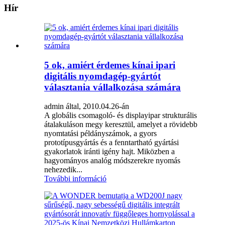
Hír
5 ok, amiért érdemes kínai ipari
digitális nyomdagép-gyártót
választania vállalkozása számára
admin által, 2010.04.26-án
A globális csomagoló- és displayipar strukturális
átalakuláson megy keresztül, amelyet a rövidebb
nyomtatási példányszámok, a gyors
prototípusgyártás és a fenntartható gyártási
gyakorlatok iránti igény hajt. Miközben a
hagyományos analóg módszerekre nyomás
nehezedik...
További információ